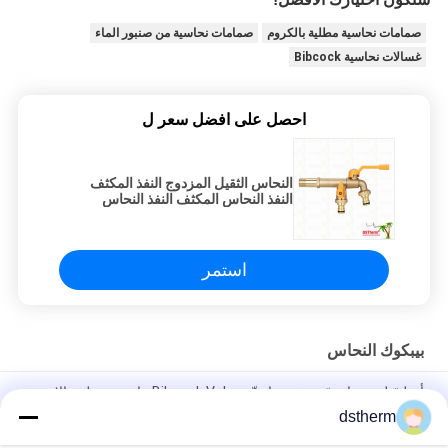
صمامات نحاسية مطلية بالكروم
صمامات نحاسية من صنبور الماء
غسالات نحاسية Bibcock
احصل على افضل سعر ل
النحاس الثقيل المزدوج النفذ المكثف
النفذ النحاس المكثف النفذ النحاس
النحاس 1/2"*3/4"*3/4"
استمر
بيبكوك النحاس
أصليّ لون نحاسيّ حنفية نحاسيّة Bibcock Valve ماء صنبور لغسالات
dstherm
لون النحاس الأصلي الكرة النحاسية Bibcock Brass الحنفية حسب