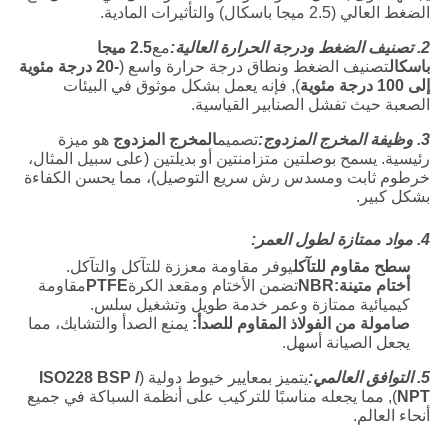
الضغط العالي (2.5 ميجا باسكال) والتأثيرات المادية.
2. تصنيف الضغط ودرجة الحرارة العالية:
مع
2.5 ميجا
باسكال
تصنيف الضغط ونطاق درجة حرارة واسع (
-20 درجة مئوية
إلى 100 درجة مئوية
), فإنه يعمل بشكل موثوق في البيئات
الصعبة حيث تفشل الصنابير القياسية.
3. وظيفة المخرج المزدوج:
تصميم
المخرج المزدوج
هو ميزة
رئيسية. يسمح بوصلتين متزامنتين أو بديلتين (على سبيل المثال،
خرطوم ثابت ومسدس رش سريع التوصيل)، مما يحسن الكفاءة
بشكل كبير.
4. مواد ممتازة لطول العمر:
سطح مقاوم للتآكل
يوفر مقاومة معززة للتآكل والتآكل.
أختام متينة:
NBR
تضمن الأختام ومقعد الكرة
PTFE
مقاومة
كيميائية ممتازة وعمر خدمة طويل وتشغيل سلس.
صامولة من الفولاذ المقاوم للصدأ:
يمنع الصدأ والتشابك، مما
يجعل الصيانة أسهل.
5. التوافق العالمي:
يتميز بمعايير خيوط دولية (
ISO228 BSP /
NPT
), مما يجعله مناسبًا للتركيب على أنظمة السباكة في جميع
أنحاء العالم.