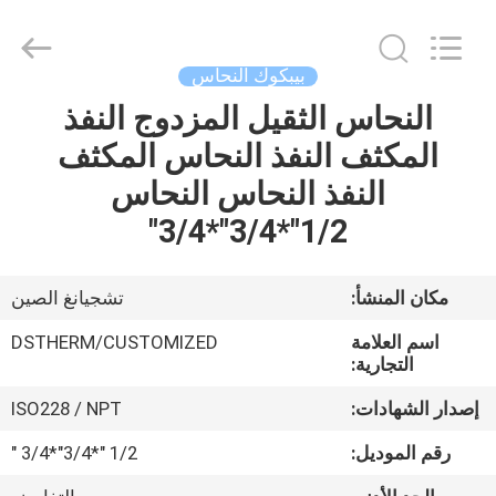
2026
DSTHERM
INDUSTRIAL
LIMITED.
All
بيبكوك النحاس
Rights
Reserved.
النحاس الثقيل المزدوج النفذ
الصفحة
المكثف النفذ النحاس المكثف
الرئيسية
النفذ النحاس النحاس
المنتجات
1/2"*3/4"*3/4"
حولنا
مكان المنشأ:
تشجيانغ الصين
اسم العلامة
DSTHERM/CUSTOMIZED
جولة
التجارية:
في
إصدار الشهادات:
ISO228 / NPT
المصنع
رقم الموديل:
1/2 "*3/4"*3/4 "