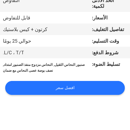
الحد الأدنى
التفاوض
مراقبة
لكمية:
الجودة
الأسعار:
قابل للتفاوض
تفاصيل التغليف:
كرتون + كيس بلاستيك
اتصل
بنا
وقت التسليم:
حوالي 25 يومًا
شروط الدفع:
L/C ، T/T.
أخبار
تسليط الضوء:
,
,
صنبور النحاس الثقيل
النحاس مزدوج منفذ الصنبور امتداد
نصف بوصة عصى النحاس مع ضمان
القضايا
افضل سعر
خريطة
الموقع
سياسة