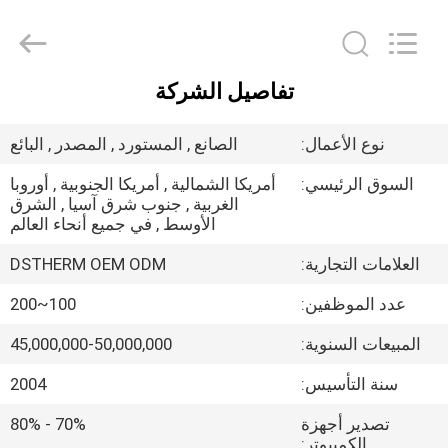
2026
DSTHERM
INDUSTRIAL
LIMITED.
All
Rights
Reserved.
تفاصيل الشركة
الصفحة
الرئيسية
نوع الأعمال:
الصانع , المستورد , المصدر , البائع
السوق الرئيسي:
أمريكا الشمالية , أمريكا الجنوبية , أوروبا
المنتجات
الغربية , جنوب شرق آسيا , الشرق
الأوسط , في جميع أنحاء العالم
حولنا
العلامات التجارية:
DSTHERM OEM ODM
عدد الموظفين:
100~200
جولة
المبيعات السنوية:
45,000,000-50,000,000
في
سنة التأسيس:
2004
المصنع
تصدير أجهزة
70% - 80%
الكمبيوتر: