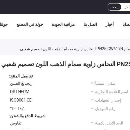
يبحث
ضايا
أخبار
اتصل بنا
مراقبة الجودة
جولة في المصنع
حولنا
 تصميم شعبي
تفاصيل المنتج:
مكان المنشأ:
زيجيانغ الصين
اسم العلامة التجارية:
DSTHERM
إصدار الشهادات:
ISO9001 CE
رقم الموديل:
1/2 '- 1'
شروط الدفع والشحن:
الحد الأدنى لكمية:
تفاوض