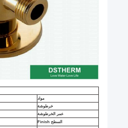
مواد
خرطوشة
عمر الخرطوشة
السطح F
inish