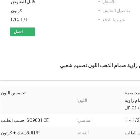
الأسعار:
قابل للتفاوض
تفاصيل التغليف:
كرتون
شروط الدفع:
L/C، T/T
اتصل
ب مخصصة
تخصيص اللون
م زاوية
اللون:
1/2 '- 1'
اساسي:
ISO9001 CE حسب الطلب
التعبئة:
PP البلاستيك + كرتون