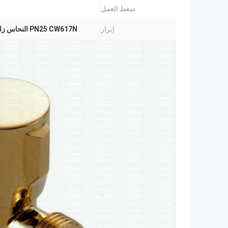
ضغط العمل:
إبراز:
PN25 CW617N النحاس زاوية صمام