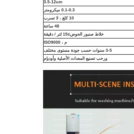
3.5-12um
0.1-0.3 ميكرومتر
10 كلغ ، لا تسرب
48 ساعة
خلاط صنبور الحوض≥15 لتر / دقيقة
م ، ISO9000
3-5 سنوات حسب جودة مستوى مختلف
ورحب تصنيع المعدات الأصلية وأوديإم