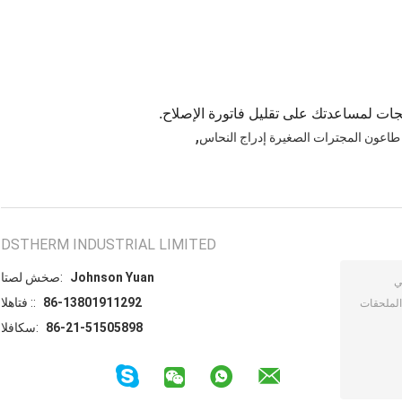
جات لمساعدتك على تقليل فاتورة الإصلاح.
,
طاعون المجترات الصغيرة إدراج النحاس
DSTHERM INDUSTRIAL LIMITED
Johnson Yuan
اتصل شخص:
86-13801911292
الهاتف ::
86-21-51505898
الفاكس: