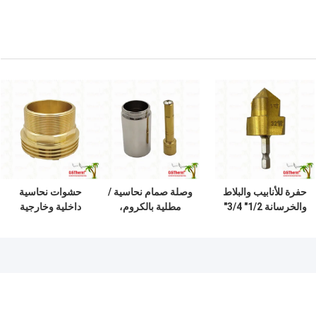
حفرة للأنابيب والبلاط
وصلة صمام نحاسية /
حشوات نحاسية
والخرسانة 1/2" 3/4"
مطلية بالكروم،
داخلية وخارجية
1"
وصلة خرطوشة،
ملولبة CW617N
حجم مخصص
للصمامات، توصيل
حراري أعلى، مقاومة
للتآكل