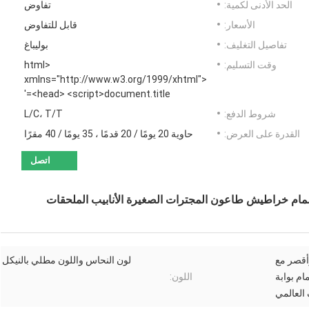
الحد الأدنى لكمية:
تفاوض
الأسعار:
قابل للتفاوض
تفاصيل التغليف:
بوليباغ
وقت التسليم:
<html
xmlns="http://www.w3.org/1999/xhtml">
<head> <script>document.title='
شروط الدفع:
L/C، T/T
القدرة على العرض:
حاوية 20 يومًا / 20 قدمًا ، 35 يومًا / 40 مقرًا
اتصل
مام خراطيش طاعون المجترات الصغيرة الأنابيب الملحقات
أقصر مع
لون النحاس واللون مطلي بالنيكل
 بوابة
اللون:
العالمي