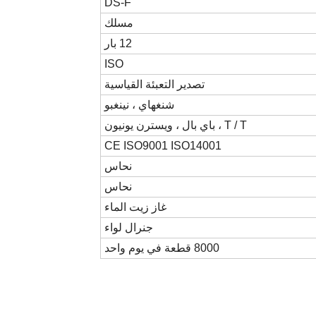
DS-F
مسلك
12 بار
ISO
تصدير التعبئة القياسية
شنغهاي ، نينغبو
T / T ، باي بال ، ويسترن يونيون
CE ISO9001 ISO14001
نحاس
نحاس
غاز زيت الماء
جنرال لواء
8000 قطعة في يوم واحد