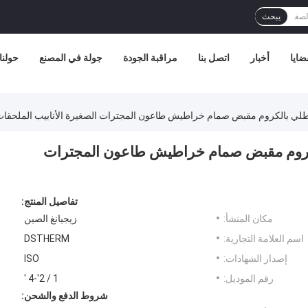
يبحث
ضايا
أخبار
اتصل بنا
مراقبة الجودة
جولة في المصنع
حولنا
 مطلي بالكروم مقبض صمام خراطيش طاعون المجترات الصغيرة الأنابيب الملحقا
الكروم مقبض صمام خراطيش طاعون المجترات
تفاصيل المنتج:
مكان المنشأ:
زيجيانغ الصين
اسم العلامة التجارية:
DSTHERM
إصدار الشهادات:
ISO
رقم الموديل:
1 / 2'-4 '
شروط الدفع والشحن: