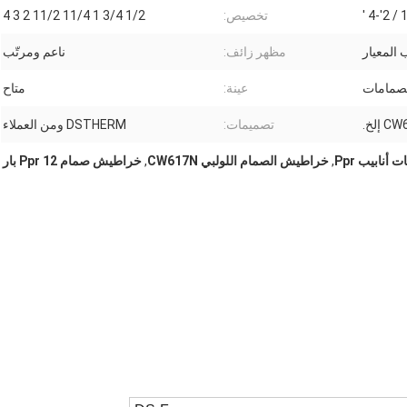
1 / 2'-4
تخصيص:
1/2 3/4 1 11/4 11/2 2 3 4
المعيار
مظهر زائف:
ناعم ومرتّب
صمامات
عينة:
متاح
تصميمات:
DSTHERM ومن العملاء
نابيب Ppr
,
خراطيش الصمام اللولبي CW617N
,
خراطيش صمام Ppr 12 بار