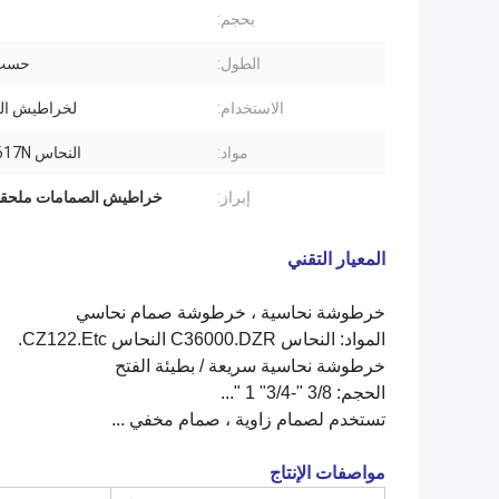
بحجم:
 '
الطول:
حسب 
الاستخدام:
لخراطيش ال
مواد:
النحاس CW617N إلخ.
إبراز:
خراطيش الصمامات ملحقات أ
المعيار التقني
خرطوشة نحاسية ، خرطوشة صمام نحاسي
المواد: النحاس C36000.DZR النحاس CZ122.Etc.
خرطوشة نحاسية سريعة / بطيئة الفتح
الحجم: 3/8 "-3/4" 1 "...
تستخدم لصمام زاوية ، صمام مخفي ...
مواصفات الإنتاج