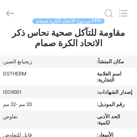
2026
DSTHERM
INDUSTRIAL
LIMITED.
All
PPR مزدوج الاتحاد الكرة صمام
Rights
Reserved.
مقاومة للتآكل صحية نحاس ذكر
الصفحة
الاتحاد الكرة صمام
الرئيسية
المنتجات
مكان المنشأ:
زيجيانغ الصين
اسم العلامة
DSTHERM
حولنا
التجارية:
إصدار الشهادات:
ISO9001
جولة
رقم الموديل:
20 مم -32 مم
في
الحد الأدنى
تفاوض
المصنع
لكمية:
الأسعار:
قابل للتفاوض