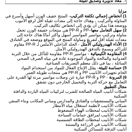
7.
معاد تدويره وصديق للبيئة
مزايا
1) انخفاض إجمالي تكلفة التركيب
- المنتج خفيف الوزن أسهل وأسرع في
المناولة والتركيب ، وهناك حاجة إلى معدات ثقيلة أقل لرفع الأنبوب
ووضعه.هذا يمكن أن يؤدي إلى انخفاض تكاليف التركيب.
2) سهل التعامل معها
–PP و PP-R هي منتجات خفيفة الوزن تجعل
مناولة وتركيب مواسير المواسير أسهل وأكثر أمانًا.هناك حاجة إلى
معدات ثقيلة أقل لتفريغ ومناولة المنتج في الموقع ووضعه في الخنادق.
3) الأداء الهيدروليكي الأمثل
- الجلد الداخلي الأملس لـ PP-R مقاوم
للتراكم ويسمح بالتدفق الهيدروليكي الأمثل.
4) المقاومة الكيميائية
- مواسير PP-R مقاومة للتآكل من خلال التربة
العدوانية والمالحة والمواد الموجودة عادة في مياه الصرف الصحي
السائلة ، بما في ذلك معظم التصريفات الصناعية.
5) حساسة للبيئة
- يقلل الإنتاج الفعال للمواد من استخدام المواد
الخام.تجهيزات الأنابيب PP و PP-R هي منتجات طويلة العمر.
6) المرونة
- PP و PP-R عبارة عن وصلات مواسير مرنة لها القدرة على
التعامل مع حركة التربة والتحميل الخارجي دون تشقق.
مجال التطبيق
شبكات أنابيب المياه الصالحة للشرب لتركيبات المياه الباردة والدافئة
السكنية
المباني والمستشفيات والفنادق والمدارس ومباني المكاتب وبناء السفن
شبكات الأنابيب لأنظمة استغلال مياه الأمطار
شبكات الأنابيب لمحطات الهواء المضغوط
شبكات الأنابيب لمرافق حمامات السباحة
شبكات الأنابيب لمحطات الطاقة الشمسية
شبكات الأنابيب في الزراعة والبستنة
أنابيب التدفئة للمساكن السكنية