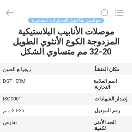
2026
DSTHERM
INDUSTRIAL
LIMITED.
All
مواسير طاعون المجترات الصغيرة
Rights
Reserved.
موصلات الأنابيب البلاستيكية
الصفحة
المزدوجة الكوع الأنثوي الطويل
الرئيسية
20-32 مم متساوي الشكل
المنتجات
مكان المنشأ:
زيجيانغ الصين
حولنا
اسم العلامة
DSTHERM
التجارية:
جولة
إصدار الشهادات:
ISO9001
في
رقم الموديل:
20-25 ملم
المصنع
الحد الأدنى
تفاوض
لكمية: