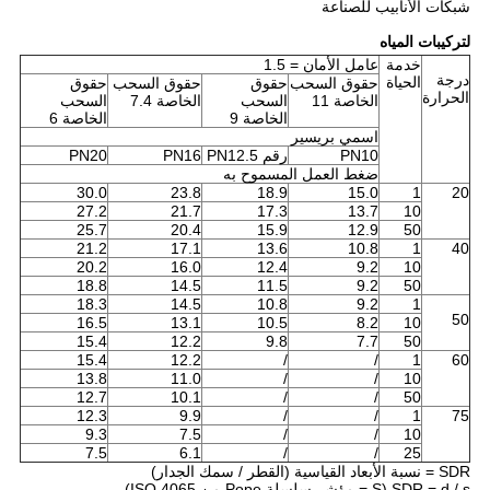
شبكات الأنابيب للصناعة
لتركيبات المياه
خدمة
عامل الأمان = 1.5
درجة
الحياة
حقوق السحب
حقوق
حقوق السحب
حقوق
الحرارة
الخاصة 11
السحب
الخاصة 7.4
السحب
الخاصة 9
الخاصة 6
اسمي بريسير
PN10
رقم PN12.5
PN16
PN20
ضغط العمل المسموح به
30.0
23.8
18.9
15.0
1
20
27.2
21.7
17.3
13.7
10
25.7
20.4
15.9
12.9
50
21.2
17.1
13.6
10.8
1
40
20.2
16.0
12.4
9.2
10
18.8
14.5
11.5
9.2
50
18.3
14.5
10.8
9.2
1
50
16.5
13.1
10.5
8.2
10
15.4
12.2
9.8
7.7
50
15.4
12.2
/
/
1
60
13.8
11.0
/
/
10
12.7
10.1
/
/
50
12.3
9.9
/
/
1
75
9.3
7.5
/
/
10
7.5
6.1
/
/
25
SDR = نسبة الأبعاد القياسية (القطر / سمك الجدار)
SDR = d / s (S = مؤشر سلسلة Pope من ISO 4065)