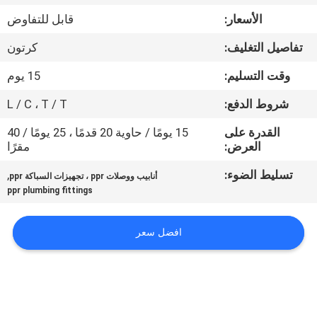
مراقبة
الأسعار:
قابل للتفاوض
الجودة
تفاصيل التغليف:
كرتون
اتصل
وقت التسليم:
15 يوم
بنا
شروط الدفع:
L / C ، T / T
القدرة على
15 يومًا / حاوية 20 قدمًا ، 25 يومًا / 40
أخبار
العرض:
مقرًا
تسليط الضوء:
,
أنابيب ووصلات ppr ، تجهيزات السباكة ppr
القضايا
ppr plumbing fittings
افضل سعر
خريطة
الموقع
سياسة