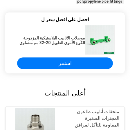
polypropylene pipe fittings
احصل على افضل سعر ل
موصلات الأنابيب البلاستيكية المزدوجة
الكوع الأنثوي الطويل 20-32 مم متساوي
الشكل
استمر
أعلى المنتجات
ملحقات أنابيب طاعون
المجترات الصغيرة
المقاومة للتآكل لمرافق