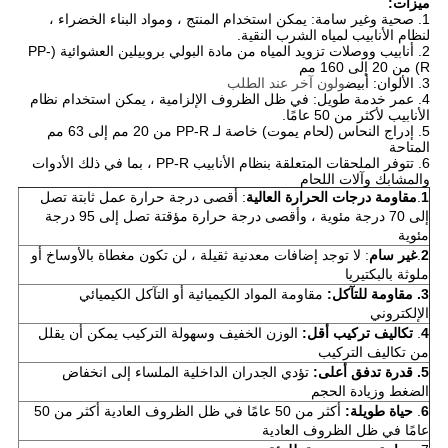
ميزات:
1. صحية وغير سامة: يمكن استخدام المنتج ، ومواد البناء الخضراء ،
لنظام الأنابيب لمياه الشرب النقية.
2. أنابيب ووصلات تزويد المياه من مادة البولي بروبيلين العشوائية (PP-
R) من 20 إلى 160 مم
3. الألوان: أبيض
ولون آخر عند الطلب
4. عمر خدمة طويل: في ظل الظروف الإلزامية ، يمكن استخدام نظام
الأنابيب لأكثر من 50 عامًا.
5. إدراج النحاس (لحام يموت) خاصة لـ PP-R من 20 مم إلى 63 مم
المتاحة
6. تتوفر الملحقات المتعلقة بنظام الأنابيب PP-R ، بما في ذلك الأدوات
والمشابك وآلات اللحام
1
.
مقاومة درجات الحرارة العالية
: أقصى درجة حرارة عمل ثابتة تصل
إلى 70 درجة مئوية ، وأقصى درجة حرارة مؤقتة تصل إلى 95 درجة
مئوية
2
.
غير سام
: لا توجد إضافات معدنية ثقيلة ، لن تكون مغطاة بالأوساخ أو
ملوثة بالبكتيريا
3.
مقاومة للتآكل:
مقاومة المواد الكيميائية أو التآكل الكيميائي
الإلكتروني
4
.
تكاليف تركيب أقل:
الوزن الخفيف وسهولة التركيب يمكن أن يقلل
من تكاليف التركيب
5. قدرة تدفق أعلى:
تؤدي الجدران الداخلية الملساء إلى انخفاض
الضغط وزيادة الحجم
6
.
حياة طويلة:
أكثر من 50 عامًا في ظل الظروف العادية أكثر من 50
عامًا في ظل الظروف العادية