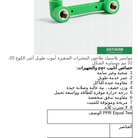
مواسير بلاستيك طاعون المجترات الصغيرة أنبوب طويل أنثى الكوع 20-
32 مم متساوية الشكل
خصائص أنابيب ppr والتجهيزات:
1. صحية وغير سامة
2. عمر خدمة طويل
3. مقاومة جيدة للتآكل
4. وزن خفيف ، نية عالية وصلابة جيدة
5. درجة حرارة موفرة للطاقة وواسعة تحمل
6. مقاومة تدفق منخفضة
7. مريحة وموثوقة للتثبيت
8. لا تسرب للأبد
PPR Equal Tee الوصف
العناصر