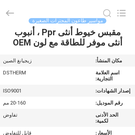
2026
DSTHERM
INDUSTRIAL
LIMITED.
All
مواسير طاعون المجترات الصغيرة
Rights
Reserved.
مقبس خيوط أنثى Ppr ، أنبوب
الصفحة
أنثى موفر للطاقة مع لون OEM
الرئيسية
المنتجات
مكان المنشأ:
زيجيانغ الصين
اسم العلامة
DSTHERM
حولنا
التجارية:
إصدار الشهادات:
ISO9001
جولة
رقم الموديل:
20-160 مم
في
الحد الأدنى
تفاوض
المصنع
لكمية:
الأسعار:
قابل للتفاوض