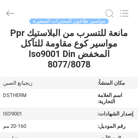
2026
DSTHERM
INDUSTRIAL
LIMITED.
All
مواسير طاعون المجترات الصغيرة
Rights
Reserved.
مانعة للتسرب من البلاستيك Ppr
الصفحة
مواسير كوع مقاومة للتآكل
الرئيسية
المخفض Iso9001 Din
المنتجات
8077/8078
حولنا
مكان المنشأ:
زيجيانغ الصين
اسم العلامة
DSTHERM
جولة
التجارية:
في
إصدار الشهادات:
ISO9001
المصنع
رقم الموديل:
20-160 مم