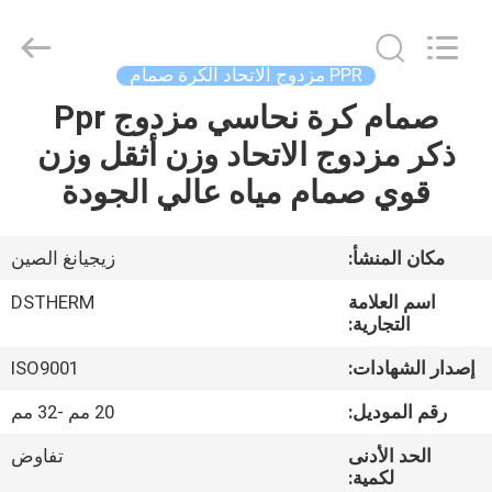
2026
DSTHERM
INDUSTRIAL
LIMITED.
All
PPR مزدوج الاتحاد الكرة صمام
Rights
Reserved.
صمام كرة نحاسي مزدوج Ppr
الصفحة
ذكر مزدوج الاتحاد وزن أثقل وزن
الرئيسية
قوي صمام مياه عالي الجودة
المنتجات
مكان المنشأ:
زيجيانغ الصين
حولنا
اسم العلامة
DSTHERM
التجارية:
جولة
إصدار الشهادات:
ISO9001
في
رقم الموديل:
20 مم -32 مم
المصنع
الحد الأدنى
تفاوض
لكمية: