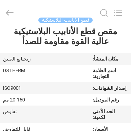
2026
DSTHERM
INDUSTRIAL
LIMITED.
All
قطع الأنابيب البلاستيكية
Rights
Reserved.
مقص قطع الأنابيب البلاستيكية
الصفحة
عالية القوة مقاومة للصدأ
الرئيسية
المنتجات
مكان المنشأ:
زيجيانغ الصين
اسم العلامة
DSTHERM
حولنا
التجارية:
إصدار الشهادات:
ISO9001
جولة
رقم الموديل:
20-160 مم
في
الحد الأدنى
تفاوض
المصنع
لكمية:
الأسعار:
قابل للتفاوض