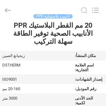
2026
DSTHERM
INDUSTRIAL
LIMITED.
All
أنابيب بلاستيكية PPR
Rights
Reserved.
20 مم القطر البلاستيك PPR
الصفحة
الأنابيب الصحية توفير الطاقة
الرئيسية
سهلة التركيب
المنتجات
مكان المنشأ:
زيجيانغ الصين
حولنا
اسم العلامة
DSTHERM
التجارية:
جولة
إصدار الشهادات:
ISO9001
في
رقم الموديل:
20-160 مم
المصنع
الحد الأدنى
3000 متر
لكمية: