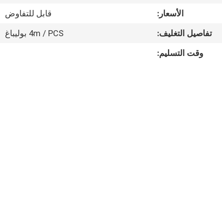
مراقبة
الأسعار:
قابل للتفاوض
الجودة
تفاصيل التغليف:
4m / PCS بوليباغ
اتصل
وقت التسليم:
بنا
أخبار
القضايا
خريطة
الموقع
سياسة