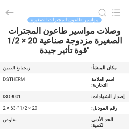
2026
DSTHERM
INDUSTRIAL
LIMITED.
All
مواسير طاعون المجترات الصغيرة
Rights
Reserved.
وصلات مواسير طاعون المجترات
الصفحة
الصغيرة مزدوجة صناعية 20 × 1/2
الرئيسية
"قوة تأثير جيدة
المنتجات
مكان المنشأ:
زيجيانغ الصين
حولنا
اسم العلامة
DSTHERM
التجارية:
جولة
إصدار الشهادات:
ISO9001
في
رقم الموديل:
20 × 1/2 "-63 × 2
المصنع
الحد الأدنى
تفاوض
لكمية: