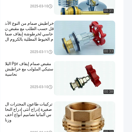
إدراج النحاس
2025-03-10
00:31
خراطيش صمام من النوع الأث
قل حسب الطلب مع مقبض ن
حاسي لخرطوشة إيقاف صما
م الخيوط المطلية بالكروم ال
جزء العلوي
إدراج النحاس
00:33
2025-03-11
مقبض صمام إيقاف Ppr البلا
ستيكي الملولب مع خراطيش
نحاسية
إدراج النحاس
2025-03-10
00:38
تركيبات طاعون المجترات ال
صغيرة إدراج أنثى إدراج النحا
س ألمانيا تصاميم أنواع أخف
وزنا
إدراج النحاس