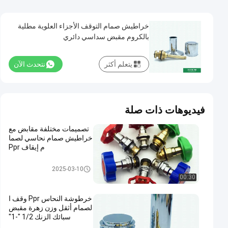
خراطيش صمام التوقف الأجزاء العلوية مطلية
بالكروم مقبض سداسي دائري
يتعلم أكثر
نتحدث الآن
فيديوهات ذات صلة
تصميمات مختلفة مقابض مع
خراطيش صمام نحاسي لصما
م إيقاف Ppr
إدراج النحاس
2025-03-10
00:30
خرطوشة النحاس Ppr وقف ا
لصمام أثقل وزن زهرة مقبض
سبائك الزنك 1/2 "-1"