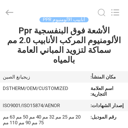
2026
DSTHERM
INDUSTRIAL
LIMITED.
All
أنابيب الألومنيوم PPR
Rights
Reserved.
الأشعة فوق البنفسجية Ppr
الصفحة
الألومنيوم المركب الأنابيب 2.0 مم
الرئيسية
سماكة لتزويد المباني العامة
المنتجات
بالمياه
حولنا
مكان المنشأ:
زيجيانغ الصين
اسم العلامة
DSTHERM/OEM/CUSTOMIZED
جولة
التجارية:
في
إصدار الشهادات:
ISO9001/ISO15874/AENOR
المصنع
رقم الموديل:
20 مم 25 مم 32 مم 40 مم 50 مم 63 مم
75 مم 90 مم 110 مم