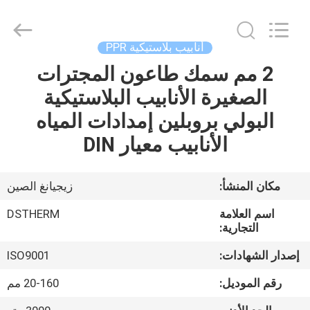
2026
DSTHERM
INDUSTRIAL
LIMITED.
All
أنابيب بلاستيكية PPR
Rights
Reserved.
2 مم سمك طاعون المجترات
الصفحة
الصغيرة الأنابيب البلاستيكية
الرئيسية
البولي بروبلين إمدادات المياه
المنتجات
الأنابيب معيار DIN
حولنا
مكان المنشأ:
زيجيانغ الصين
اسم العلامة
DSTHERM
جولة
التجارية:
في
إصدار الشهادات:
ISO9001
المصنع
رقم الموديل:
20-160 مم