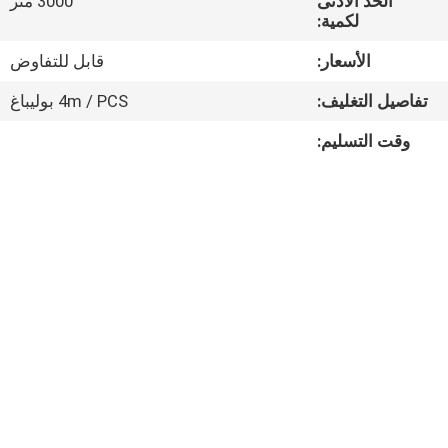
الحد الأدنى
3000 متر
مراقبة
لكمية:
الجودة
الأسعار:
قابل للتفاوض
تفاصيل التغليف:
4m / PCS بوليباغ
اتصل
بنا
وقت التسليم:
أخبار
القضايا
خريطة
الموقع
سياسة