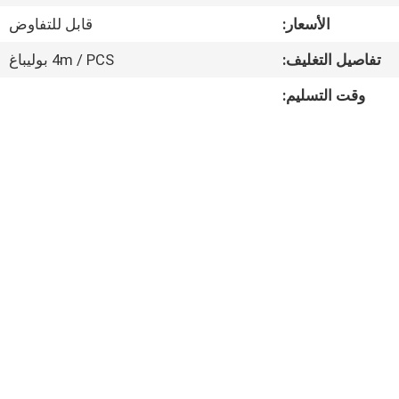
مراقبة
الأسعار:
قابل للتفاوض
الجودة
تفاصيل التغليف:
4m / PCS بوليباغ
اتصل
وقت التسليم:
بنا
أخبار
القضايا
خريطة
الموقع
سياسة