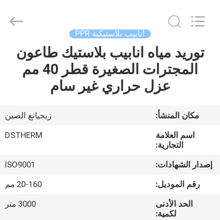
2026
DSTHERM
INDUSTRIAL
LIMITED.
All
أنابيب بلاستيكية PPR
Rights
Reserved.
توريد مياه انابيب بلاستيك طاعون
الصفحة
المجترات الصغيرة قطر 40 مم
الرئيسية
عزل حراري غير سام
المنتجات
مكان المنشأ:
زيجيانغ الصين
حولنا
اسم العلامة
DSTHERM
التجارية:
جولة
إصدار الشهادات:
ISO9001
في
رقم الموديل:
20-160 مم
المصنع
الحد الأدنى
3000 متر
لكمية: